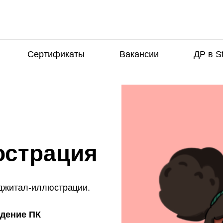
Сертификаты
Вакансии
ДР в S
юстрация
иджитал-иллюстрации.
адение ПК