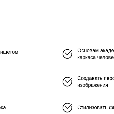
Основам академ
аншетом
каркаса челове
Создавать пер
изображения
ека
Стилизовать ф