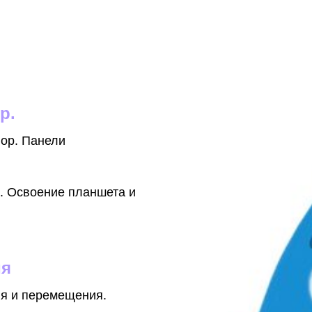
p.
hop. Панели
. Освоение планшета и
ия
я и перемещения.