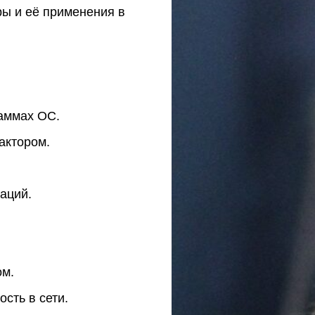
ы и её применения в
аммах ОС.
актором.
аций.
ом.
сть в сети.